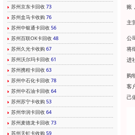
账
苏州京东卡回收
73
苏州盒马卡收购
76
主
苏州中银通卡回收
56
公
苏州百联OK卡回收
48
将
苏州久光卡收购
67
苏州沃尔玛卡回收
61
进
苏州携程卡回收
63
购
苏州中石化卡回收
78
客
苏州中石油卡回收
64
己
苏州苏宁卡收购
53
苏州华润卡回收
64
苏州麦德龙卡回收
73
苏州天虹卡收购
59