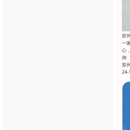
苏
一
心
倒
苏
24-