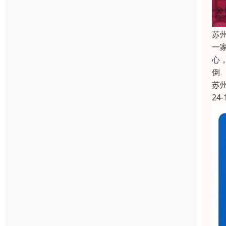
苏
一
心
倒
苏
24-