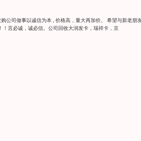
公司做事以诚信为本 , 价格高，量大再加价。 希望与新老朋
意！！！言必诚，诚必信。公司回收大润发卡，瑞祥卡，京