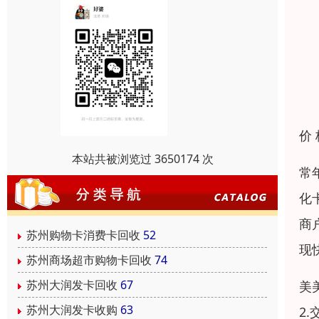
价
本站共被浏览过 3650174 次
常
化
商
苏州购物卡消费卡回收
52
现
苏州商场超市购物卡回收
74
苏州大润发卡回收
67
美
苏州大润发卡收购
63
2