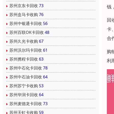
苏州京东卡回收
73
钱
苏州盒马卡收购
76
回
苏州中银通卡回收
56
卡
苏州百联OK卡回收
48
合
苏州久光卡收购
67
苏州沃尔玛卡回收
61
购
苏州携程卡回收
63
利
苏州中石化卡回收
78
苏州中石油卡回收
64
苏州苏宁卡收购
53
苏州华润卡回收
64
苏州麦德龙卡回收
73
苏州天虹卡收购
59