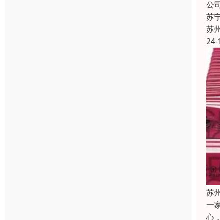
公
苏
苏
24-
苏
一
心