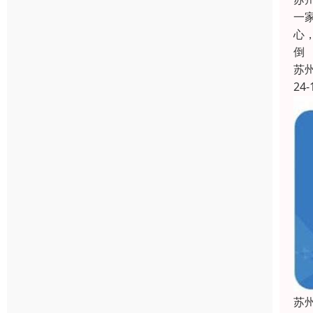
一
心
倒
苏
24-
苏