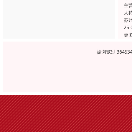
主
大
苏
25-
更
被浏览过 3645