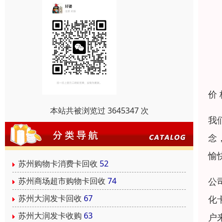
价
本站共被浏览过 3645347 次
我
念
愉
苏州购物卡消费卡回收
52
苏州商场超市购物卡回收
74
公
苏州大润发卡回收
67
化
苏州大润发卡收购
63
户