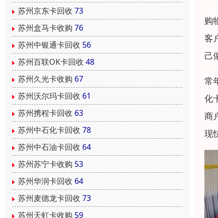
苏州京东卡回收
73
购
苏州盒马卡收购
76
客
苏州中银通卡回收
56
己
苏州百联OK卡回收
48
苏州久光卡收购
67
常
苏州沃尔玛卡回收
61
化
苏州携程卡回收
63
商
苏州中石化卡回收
78
现
苏州中石油卡回收
64
苏州苏宁卡收购
53
苏州华润卡回收
64
苏州麦德龙卡回收
73
苏州天虹卡收购
59