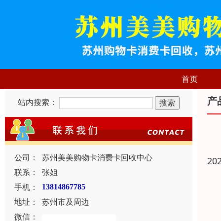
首页
产
站内搜索：
公司：
苏州美美购物卡消费卡回收中心
20
联系：
张姐
手机：
13814867785
地址：
苏州市及周边
微信：