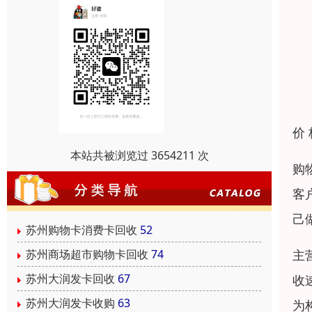
价
本站共被浏览过 3654211 次
购
客
己
苏州购物卡消费卡回收
52
苏州商场超市购物卡回收
74
主
苏州大润发卡回收
67
收
苏州大润发卡收购
63
为