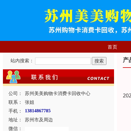
首页
产
站内搜索：
公司：
苏州美美购物卡消费卡回收中心
20
联系：
张姐
手机：
13814867785
地址：
苏州市及周边
微信：