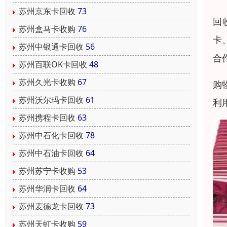
苏州京东卡回收
73
回
苏州盒马卡收购
76
卡
苏州中银通卡回收
56
合
苏州百联OK卡回收
48
苏州久光卡收购
67
购
苏州沃尔玛卡回收
61
利
苏州携程卡回收
63
苏州中石化卡回收
78
苏州中石油卡回收
64
苏州苏宁卡收购
53
苏州华润卡回收
64
苏州麦德龙卡回收
73
苏州天虹卡收购
59