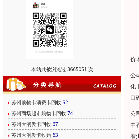
价
本站共被浏览过 3665051 次
公
化
口
苏州购物卡消费卡回收
52
苏州商场超市购物卡回收
74
公
苏州大润发卡回收
67
中
苏州大润发卡收购
63
着