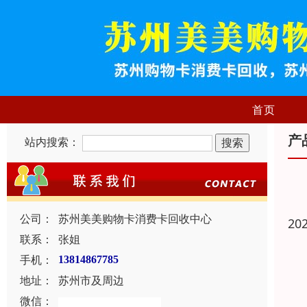
首页
产
站内搜索：
公司：
苏州美美购物卡消费卡回收中心
20
联系：
张姐
手机：
13814867785
地址：
苏州市及周边
微信：