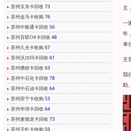
苏州京东卡回收
73
主
苏州盒马卡收购
76
一
苏州中银通卡回收
56
年
苏州百联OK卡回收
48
单
苏州久光卡收购
67
苏州沃尔玛卡回收
61
主
苏州携程卡回收
63
我
苏州中石化卡回收
78
助
苏州中石油卡回收
64
苏州苏宁卡收购
53
苏州华润卡回收
64
苏州麦德龙卡回收
73
苏州天虹卡收购
59